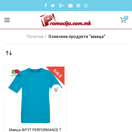
0
Почетна
Означени продукти “маица”
SALE
Маица ФРУТ PERFORMANCE T