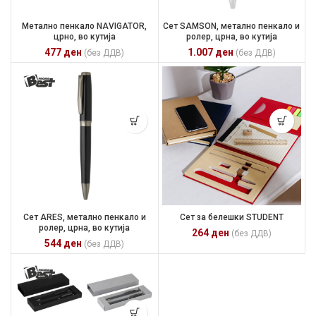
Метално пенкало NAVIGATOR,
Сет SAMSON, метално пенкало и
црно, во кутија
ролер, црна, во кутија
477
ден
1.007
ден
(без ДДВ)
(без ДДВ)
Сет ARES, метално пенкало и
Сет за белешки STUDENT
ролер, црна, во кутија
264
ден
(без ДДВ)
544
ден
(без ДДВ)