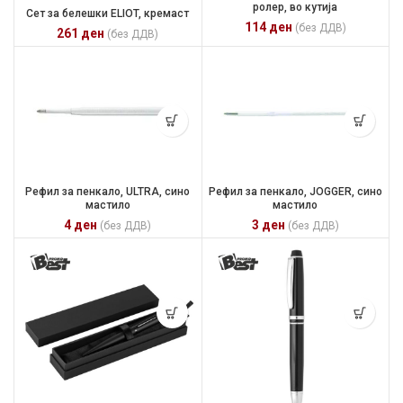
ролер, во кутија
Сет за белешки ELIOT, кремаст
114
ден
(без ДДВ)
261
ден
(без ДДВ)
Рефил за пенкало, ULTRA, сино
Рефил за пенкало, JOGGER, сино
мастило
мастило
4
ден
3
ден
(без ДДВ)
(без ДДВ)