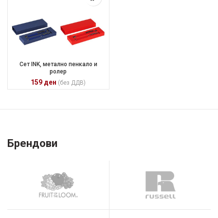
Сет INK, метално пенкало и
ролер
159
ден
(без ДДВ)
Брендови