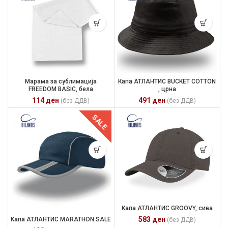
Марама за сублимација
Капа АТЛАНТИС BUCKET COTTON
FREEDOM BASIC, бела
, црна
114
ден
491
ден
(без ДДВ)
(без ДДВ)
SALE
Капа АТЛАНТИС GROOVY, сива
583
ден
Kапа АТЛАНТИС MARATHON SALE
(без ДДВ)