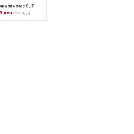
чка за нотес CLIP
9
ден
(без ДДВ)