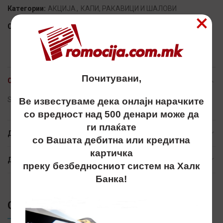
Категории:
АКЦИЈА
,
КАПИ, РАКАВИЦИ И ШАЛОВИ
×
Сподели
Почитувани,
ОПИС
Sal, salovi, шалови, шал, флис, полар, flis, polar, fleece, akcija
Ве известуваме дека онлајн нарачките
со вредност над 500 денари може да
ги плаќате
ДОПОЛНИТЕЛНИ ИНФОРМАЦИИ
со Вашата дебитна или кредитна
картичка
ДОСТАВА
преку безбедносниот систем на Халк
Банка!
СЛИЧНИ ПРОИЗВОДИ