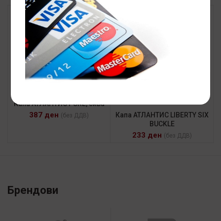
Капа АТЛАНТИС PURE, сива
387
ден
Капа АТЛАНТИС LIBERTY SIX
(без ДДВ)
BUCKLE
233
ден
(без ДДВ)
Брендови