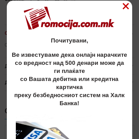
×
ОПИС
Почитувани,
Cador, cadori, чадори, promo best
Ве известуваме дека онлајн нарачките
со вредност над 500 денари може да
ДОПОЛНИТЕЛНИ ИНФОРМАЦИИ
ги плаќате
со Вашата дебитна или кредитна
ДОСТАВА
картичка
преку безбедносниот систем на Халк
Банка!
СЛИЧНИ ПРОИЗВОДИ