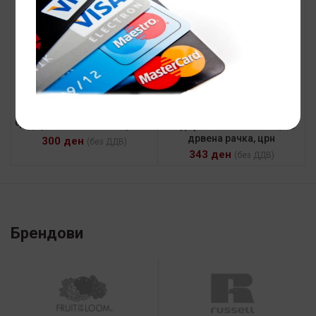
Чадор ROSSI, ева пена рачка
Чадор CLASSIC NATURE, со
дрвена рачка, црн
300
ден
(без ДДВ)
343
ден
(без ДДВ)
Брендови