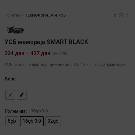
Почетна
ТЕХНОЛОГИЈА И УСБ
УСБ меморија SMART BLACK
234
ден
–
427
ден
(без ДДВ)
УСБ стик со меморија, димензии 5.8 x 1.9 x 1.1cm, алуминиум
Боја
: 16gb 3.0
Големина
8gb
16gb 3.0
32gb
Alternative: