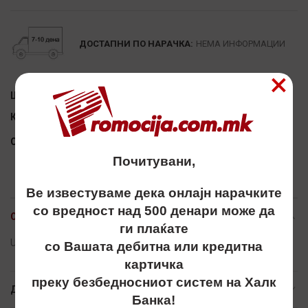
ДОСТАПНИ ПО НАРАЧКА:
НЕМА ИНФОРМАЦИИ
×
Шифра:
Недостапно
Категорија:
ТЕХНОЛОГИЈА И УСБ
Сподели
Почитувани,
Ве известуваме дека онлајн нарачките
со вредност над 500 денари може да
ОПИС
ги плаќате
USB, promo best, 8гб, 16гб, 32 гб, 8gb, 16gb, 32gb
со Вашата дебитна или кредитна
картичка
преку безбедносниот систем на Халк
ДОПОЛНИТЕЛНИ ИНФОРМАЦИИ
Банка!