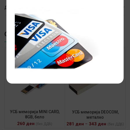
ДОСТАВА
СЛИЧНИ ПРОИЗВОДИ
УСБ меморија MINI CARD,
УСБ меморија DEOCOM,
8GB, бело
метално
260
ден
281
ден
–
343
ден
(без ДДВ)
(без ДДВ)