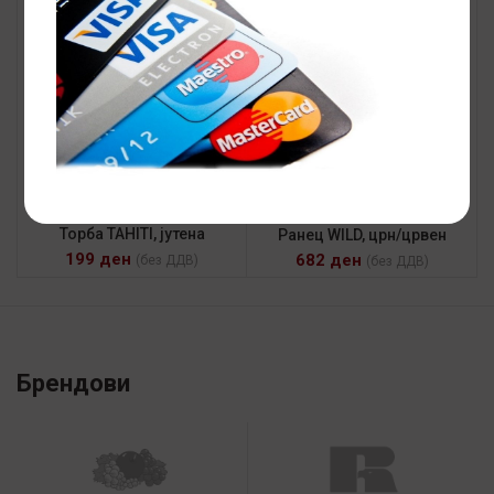
Торба TAHITI, јутена
Ранец WILD, црн/црвен
199
ден
682
ден
(без ДДВ)
(без ДДВ)
Брендови