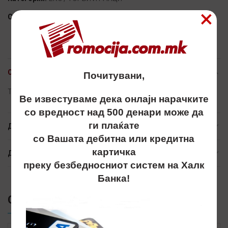
×
Сподели
ОПИС
Почитувани,
Torba, torbi, торби, promo best
Ве известуваме дека онлајн нарачките
со вредност над 500 денари може да
ги плаќате
ДОПОЛНИТЕЛНИ ИНФОРМАЦИИ
со Вашата дебитна или кредитна
картичка
ДОСТАВА
преку безбедносниот систем на Халк
Банка!
СЛИЧНИ ПРОИЗВОДИ