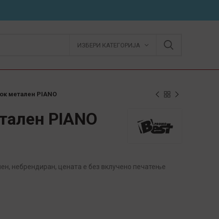
ИЗБЕРИ КАТЕГОРИЈА
ок метален PIANO
тален PIANO
лен, небрендиран, цената е без вклучено печатење