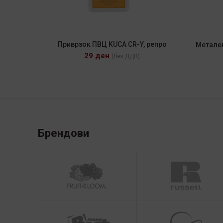
Приврзок ПВЦ KUCA CR-Y, репро
Метале
29
ден
(без ДДВ)
Брендови