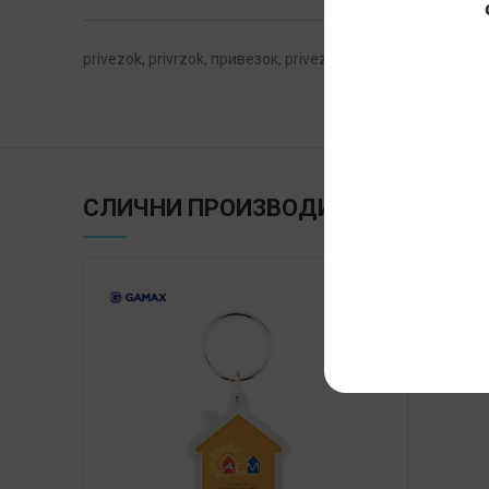
privezok, privrzok, привезок, privezoci, привезоци, privrz
СЛИЧНИ ПРОИЗВОДИ