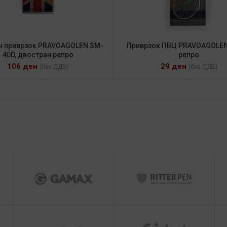
н приврзок PRAVOAGOLEN SM-
Приврзок ПВЦ PRAVOAGOLEN 
40D, двостран репро
репро
106
ден
29
ден
(без ДДВ)
(без ДДВ)