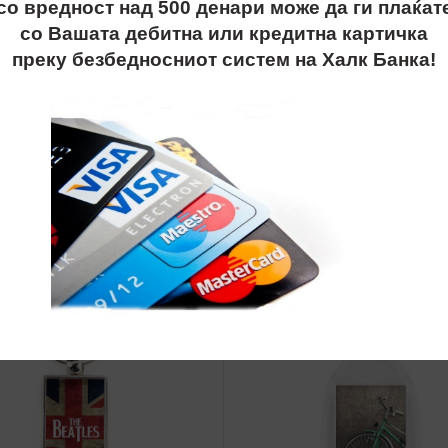
со вредност над 500 денари може да ги плаќат
со Вашата дебитна или кредитна картичка
oci, приврзоци, promo best
преку безбедносниот систем на Халк Банка!