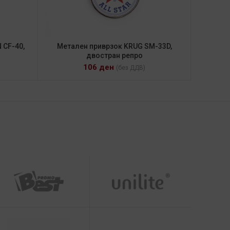
CF-40,
Метален приврзок KRUG SM-33D,
двостран репро
106
ден
(без ДДВ)