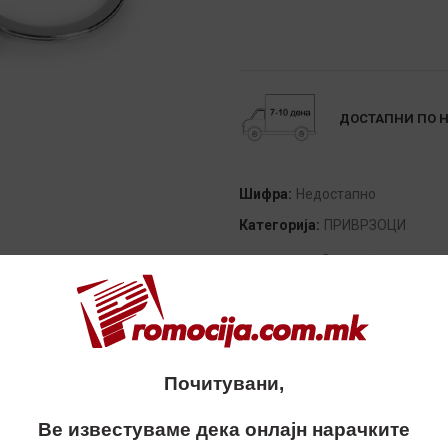
Alternative:
ДОСТАПНИ ПО 
Шифра:
Недостапно
Категорија:
ПРИВРЗОЦИ
Сподели
Почитувани,
Ве известуваме дека онлајн нарачките
ОПИС
ДОПОЛНИТЕЛНИ ИНФОРМАЦИИ
ДОСТАВА