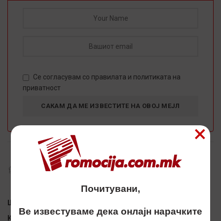
Се согласувам со
правилaта
и
политиката на
приватност
×
ДОСТАПНИ ПО НАРАЧКА:
НЕМА ИНФОРМАЦИИ
Почитувани,
Шифра:
3318830
Ве известуваме дека онлајн нарачките
Категорија:
ПРИВРЗОЦИ