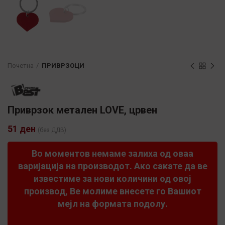
Почетна
ПРИВРЗОЦИ
Приврзок метален LOVE, црвен
51
ден
(без ДДВ)
Во моментов немаме залиха од оваа
варијација на производот. Ако сакате да ве
известиме за нови количини од овој
производ, Ве молиме внесете го Вашиот
мејл на формата подолу.