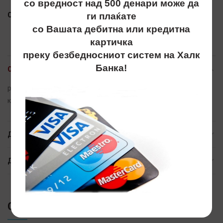
со вредност над 500 денари може да
Сподели
ги плаќате
со Вашата дебитна или кредитна
картичка
преку безбедносниот систем на Халк
Банка!
ОПИС
privrzok,privrzoci,metalen, лове, срце, srce, приврзоци, попе
компани, pope company
ДОПОЛНИТЕЛНИ ИНФОРМАЦИИ
ДОСТАВА
СЛИЧНИ ПРОИЗВОДИ