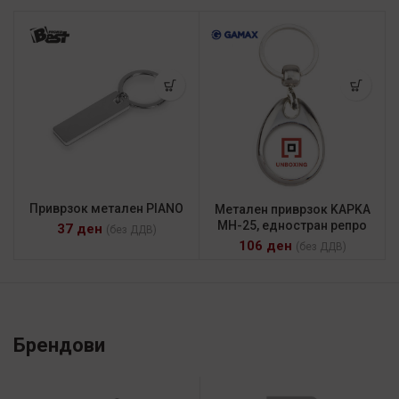
Приврзок метален PIANO
Метален приврзок KAPKA
MH-25, едностран репро
37
ден
(без ДДВ)
106
ден
(без ДДВ)
Брендови