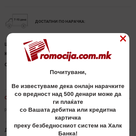
Alternative:
ДОСТАПНИ ПО НАРАЧКА:
×
Шифра:
3315320
Категорија:
ПРИВРЗОЦИ
Сподели
Почитувани,
Ве известуваме дека онлајн нарачките
со вредност над 500 денари може да
ОПИС
ги плаќате
со Вашата дебитна или кредитна
privrzok,privrzoci,
картичка
преку безбедносниот систем на Халк
ДОПОЛНИТЕЛНИ ИНФОРМАЦИИ
Банка!