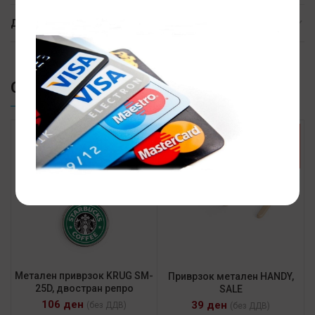
ДОСТАВА
СЛИЧНИ ПРОИЗВОДИ
SALE
Метален приврзок KRUG SM-
Приврзок метален HANDY,
25D, двoстран репро
SALE
106
ден
39
ден
(без ДДВ)
(без ДДВ)