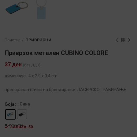
Почетна
ПРИВРЗОЦИ
Приврзок метален CUBINO COLORE
37
ден
(без ДДВ)
димензија: 4 x 2.9 x 0.4 cm
препорачан начин на брендирање: ЛАСЕРСКО ГРАВИРАЊЕ.
: Сина
Боја
Исчисти
ЗАЛИХА: 50