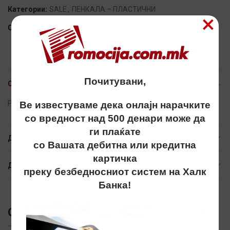
Категории:
SALE
,
ПЕНКАЛА – ПЛАСТИЧНИ
×
Сподели
Почитувани,
ОПИС
Penkalo, penkala, пенкало, пенкала, ritter pen, plasticno
Ве известуваме дека онлајн нарачките
со вредност над 500 денари може да
ги плаќате
ДОПОЛНИТЕЛНИ ИНФОРМАЦИИ
со Вашата дебитна или кредитна
картичка
ДОСТАВА
преку безбедносниот систем на Халк
Банка!
СЛИЧНИ ПРОИЗВОДИ