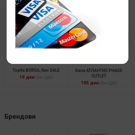
Торба BORSA, био SALE
Капа АТЛАНТИС PHASE
OUTLET
19
ден
(без ДДВ)
195
ден
(без ДДВ)
Брендови