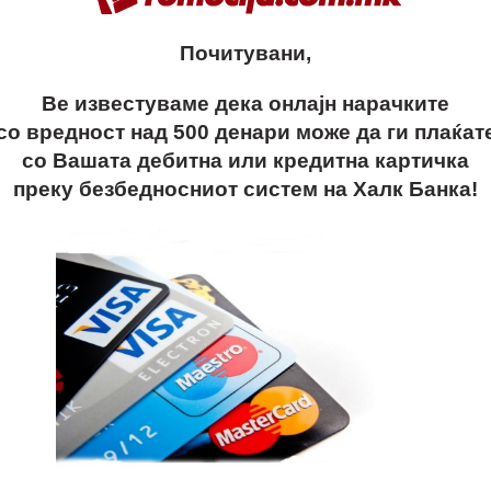
Шифра:
22223430
Категорија:
ПЕНКАЛА – ПЛАС
Почитувани,
Сподели
Ве известуваме дека онлајн нарачките
со вредност над 500 денари може да ги плаќат
со Вашата дебитна или кредитна картичка
преку безбедносниот систем на Халк Банка!
ОПИС
ДОПОЛНИТЕЛНИ ИНФОРМАЦИИ
ДОСТАВА
o, ##specialprice, beta,бета