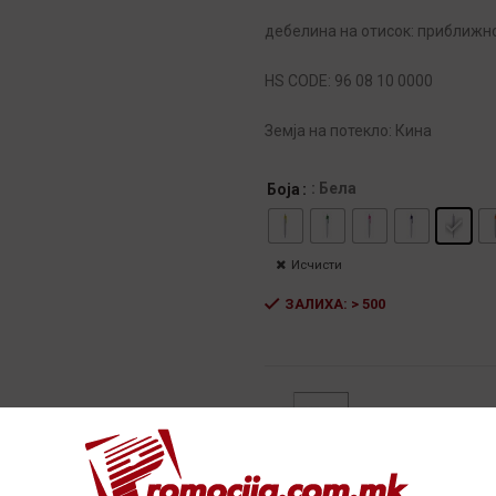
дебелина на отисок: приближн
HS CODE: 96 08 10 0000
Земја на потекло: Кина
: Бела
Боја
Исчисти
ЗАЛИХА: > 500
Alternative:
ДОСТАПНИ ПО 