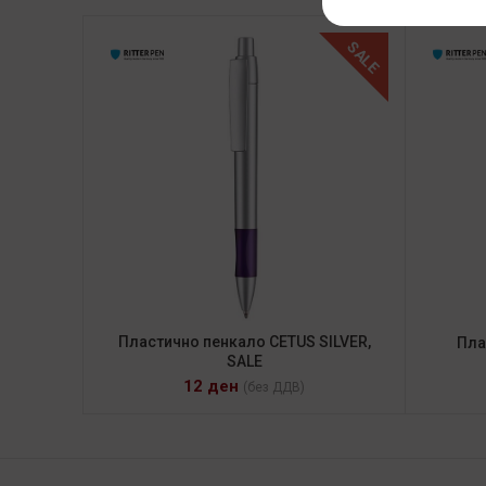
SALE
Пластично пенкало CETUS SILVER,
Пла
SALE
12
ден
(без ДДВ)