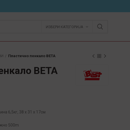
ИЗБЕРИ КАТЕГОРИЈА
НИ
Пластично пенкало BETA
енкало BETA
на 6,5кг, 38 х 31 х 17см
ижно 500m