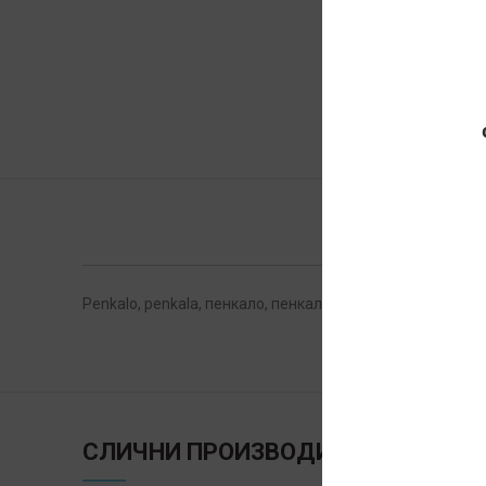
Penkalo, penkala, пенкало, пенкала, BEST PROMO, plasticn
СЛИЧНИ ПРОИЗВОДИ