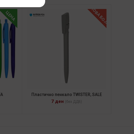
НОВА БОЈА
ЦЕНА
FA
Пластично пенкало TWISTER, SALE
7
ден
(без ДДВ)