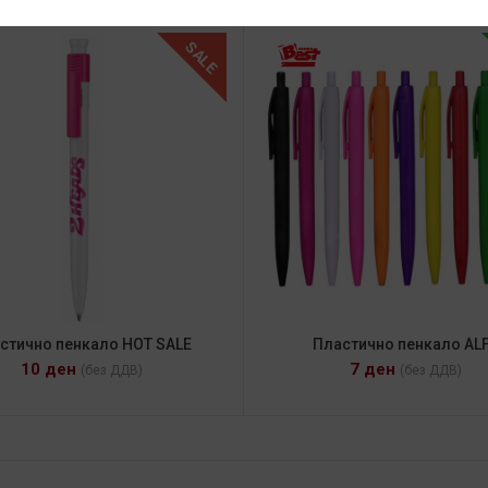
SALE
стично пенкало HOT SALE
Пластично пенкало AL
10
ден
7
ден
(без ДДВ)
(без ДДВ)