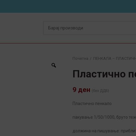
Почетна
ПЕНКАЛА – ПЛАСТИЧ
Пластично п
9
ден
(без ДДВ)
Пластично пенкало
пакување 1/50/1000, бруто тежи
должина на пишување: прибл