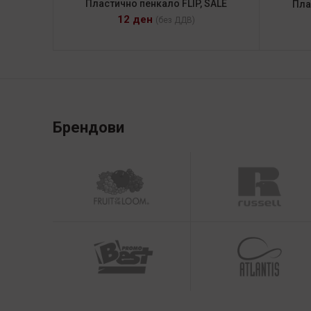
Пластично пенкало FLIP, SALE
Пла
12
ден
(без ДДВ)
Брендови