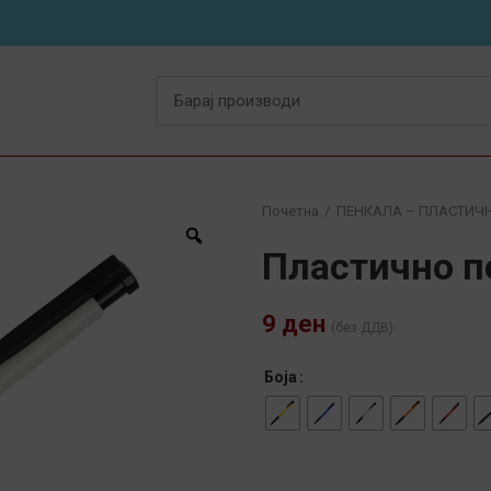
Почетна
ПЕНКАЛА – ПЛАСТИЧ
Пластично п
9
ден
(без ДДВ)
Боја