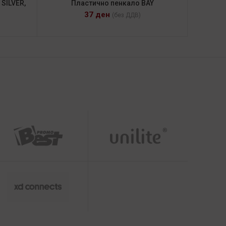
SILVER,
Пластично пенкало BAY
37
ден
(без ДДВ)