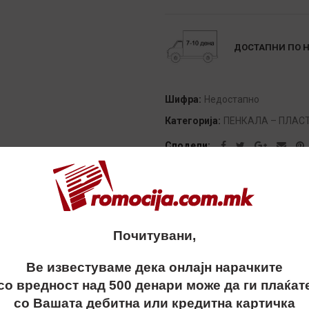
Alternative:
ДОСТАПНИ ПО 
Шифра:
Недостапно
Категорија:
ПЕНКАЛА – ПЛАС
Сподели
Почитувани,
ОПИС
ДОПОЛНИТЕЛНИ ИНФОРМАЦИИ
ДОСТАВА
Ве известуваме дека онлајн нарачките
со вредност над 500 денари може да ги плаќат
со Вашата дебитна или кредитна картичка