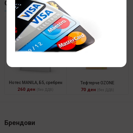
СЛИЧНИ ПРОИЗВОДИ
Нотес MANILA, Б5, сребрен
Тефтерче OZONE
260
ден
70
ден
(без ДДВ)
(без ДДВ)
Брендови