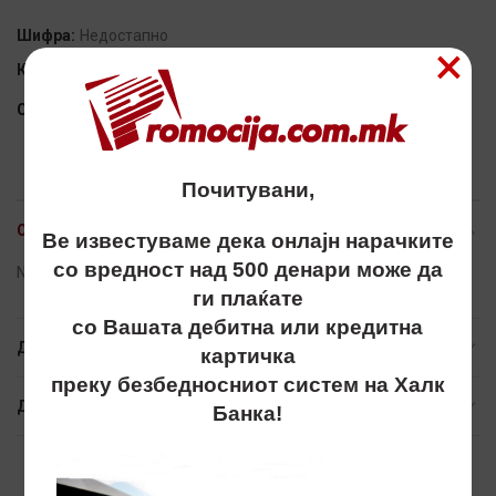
Шифра:
Недостапно
×
Категорија:
НОТЕСИ
Сподели
Почитувани,
ОПИС
Ве известуваме дека онлајн нарачките
со вредност над 500 денари може да
Notes, notesi, нотеси, promo best, B5
ги плаќате
со Вашата дебитна или кредитна
ДОПОЛНИТЕЛНИ ИНФОРМАЦИИ
картичка
преку безбедносниот систем на Халк
ДОСТАВА
Банка!