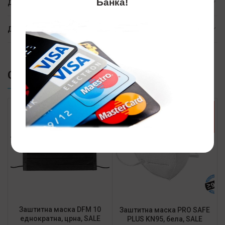
Банка!
ДОПОЛНИТЕЛНИ ИНФОРМАЦИИ
ДОСТАВА
СЛИЧНИ ПРОИЗВОДИ
SALE
SALE
Заштитна маска DFM 10
Заштитна маска PRO SAFE
еднократна, црна, SALE
PLUS KN95, бела, SALE