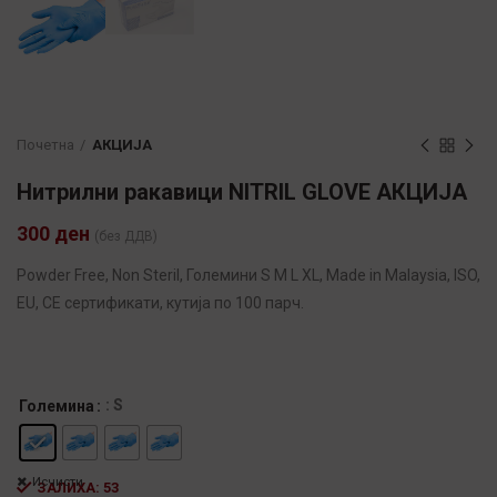
Почетна
АКЦИЈА
Нитрилни ракавици NITRIL GLOVE АКЦИЈА
300
ден
(без ДДВ)
Powder Free, Non Steril, Големини S M L XL, Made in Malaysia, ISO,
EU, CE сертификати, кутија по 100 парч.
: S
Големина
Исчисти
ЗАЛИХА: 53