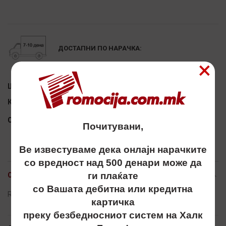
Alternative:
ДОСТАПНИ ПО НАРАЧКА:
×
Шифра:
5907222-S
Категории:
#STAYSAFE
,
АКЦИЈА
Сподели
Почитувани,
Ве известуваме дека онлајн нарачките
со вредност над 500 денари може да
ги плаќате
ОПИС
со Вашата дебитна или кредитна
Rakavici, ракавици, nitrilni
картичка
преку безбедносниот систем на Халк