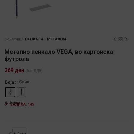
Почетна
ПЕНКАЛА - МЕТАЛНИ
Метално пенкало VEGA, во картонска
футрола
369
ден
(без ДДВ)
: Сина
Боја
Исчисти
ЗАЛИХА: 145
Alternative: