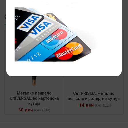
СЛИЧНИ ПРОИЗВОДИ
Метално пенкало
Сет PRISMA, метално
UNIVERSAL, во картонска
пенкало и ролер, во кутија
кутија
114
ден
(без ДДВ)
60
ден
(без ДДВ)