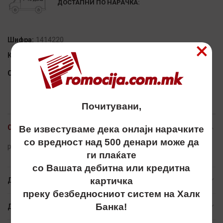
ДОСТАПНИ ПО НАРАЧКА:
Шифра:
1414220
×
Категорија:
ПЕНКАЛА - МЕТАЛНИ
Сподели
Почитувани,
ОПИС
Ве известуваме дека онлајн нарачките
со вредност над 500 денари може да
penkalo,penkala,metalno,futrola
ги плаќате
со Вашата дебитна или кредитна
картичка
ДОПОЛНИТЕЛНИ ИНФОРМАЦИИ
преку безбедносниот систем на Халк
Банка!
ДОСТАВА