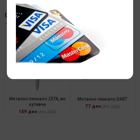
СЛИЧНИ ПРОИЗВОДИ
Метално пенкало ZETA, во
Метално пенкало DART
кутивче
77
ден
(без ДДВ)
159
ден
(без ДДВ)