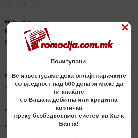
×
Шифра:
Недостапно
Категорија:
ПЕНКАЛА - МЕТАЛНИ
Сподели
Почитувани,
Ве известуваме дека онлајн нарачките
ОПИС
со вредност над 500 денари може да
Penkalo, penkala, пенкало, пенкала, metalno, promo best
ги плаќате
со Вашата дебитна или кредитна
картичка
ДОПОЛНИТЕЛНИ ИНФОРМАЦИИ
преку безбедносниот систем на Халк
Банка!
ДОСТАВА