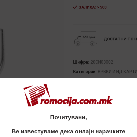
ЗАЛИХА: > 500
Alternative:
ДОСТАПНИ ПО 
Шифра:
20CN03002
Категории:
ВРВКИ И ИД КАРТ
Сподели
Почитувани,
Ве известуваме дека онлајн нарачките
ОПИС
ДОСТАВА