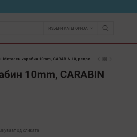
ИЗБЕРИ КАТЕГОРИЈА
Метален карабин 10mm, CARABIN 10, репро
абин 10mm, CARABIN
икуваат од сликата