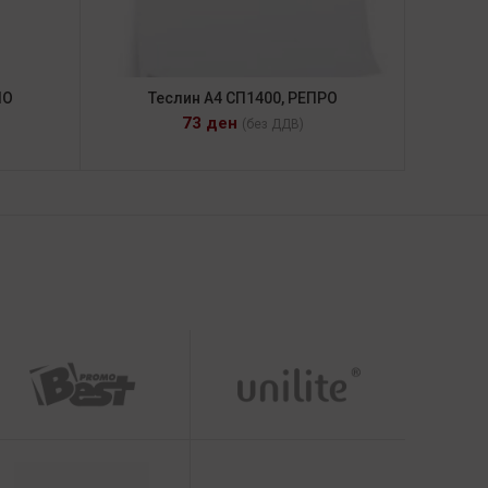
IO
Теслин А4 СП1400, РЕПРО
73
ден
(без ДДВ)