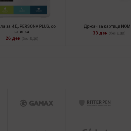
ла за ИД, PERSONA PLUS, со
Држач за картици NOM
штипка
33
ден
(без ДДВ)
26
ден
(без ДДВ)