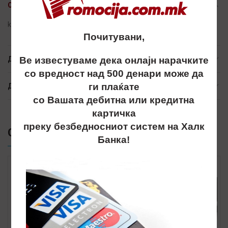
ОПИС
kapa, kapi, капи, atlantis, retail
Почитувани,
ДОПОЛНИТЕЛНИ ИНФОРМАЦИИ
Ве известуваме дека онлајн нарачките
со вредност над 500 денари може да
ги плаќате
ДОСТАВА
со Вашата дебитна или кредитна
картичка
преку безбедносниот систем на Халк
СЛИЧНИ ПРОИЗВОДИ
Банка!