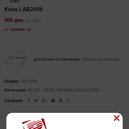
Капа LAB2496
900
ден
(без ДДВ)
ЗАЛИХА: 23
Alternative:
ДОСТАПНИ ПО НАРАЧКА:
НЕМА ИНФОРМАЦИИ
Шифра:
LAB2496
Категории:
RETAIL
,
КАПИ, РАКАВИЦИ И ШАЛОВИ
Сподели
×