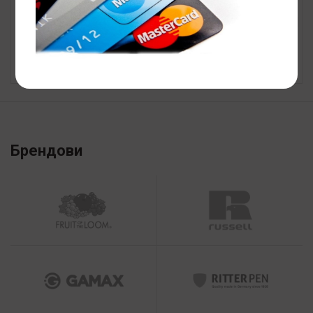
Капа зимска WINTER
Капа LAB2390
126
ден
900
ден
(без ДДВ)
(без ДДВ)
Брендови