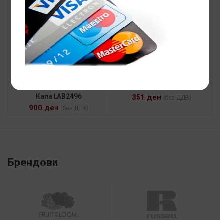
Капа АТЛАНТИС RIO
Капа LAB2496
351
ден
(без ДДВ)
900
ден
(без ДДВ)
Брендови