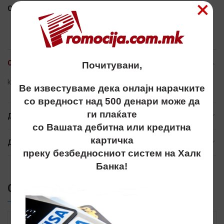
×
Сподели
ОПИС
Почитувани,
kapa, kapi, atlantis,качкет, kacket
Ве известуваме дека онлајн нарачките
со вредност над 500 денари може да
ги плаќате
ДОПОЛНИТЕЛНИ ИНФОРМАЦИИ
со Вашата дебитна или кредитна
картичка
ДОСТАВА
преку безбедносниот систем на Халк
Банка!
СЛИЧНИ ПРОИЗВОДИ