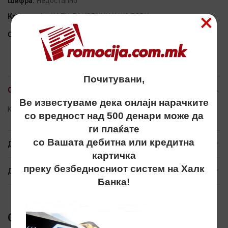
Шифра:
Недостапно
×
Категорија:
КАПИ, РАКАВИЦИ И ШАЛОВИ
Сподели
Почитувани,
ОПИС
Ве известуваме дека онлајн нарачките
Kapa, kapi, капа, капи, atlantis, zimski, zimska, зимски, зимска
со вредност над 500 денари може да
ги плаќате
со Вашата дебитна или кредитна
ДОПОЛНИТЕЛНИ ИНФОРМАЦИИ
картичка
преку безбедносниот систем на Халк
ДОСТАВА
Банка!
СЛИЧНИ ПРОИЗВОДИ