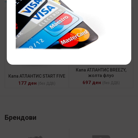
НАЈ. . .
Капа АТЛАНТИС BREEZY,
жолта флуо
Капа АТЛАНТИС START FIVE
697
ден
177
ден
(без ДДВ)
(без ДДВ)
Брендови