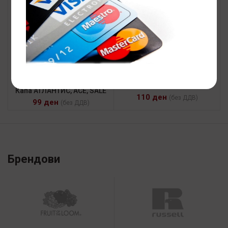
Капа DEBBI
Капа АТЛАНТИС, ACE, SALE
110
ден
(без ДДВ)
99
ден
(без ДДВ)
Брендови