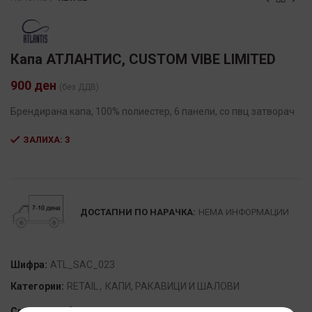
Капа АТЛАНТИС, CUSTOM VIBE LIMITED
900
ден
(без ДДВ)
Брендирана капа, 100% полиестер, 6 панели, со пвц затворач
ЗАЛИХА: 3
Alternative:
ДОСТАПНИ ПО НАРАЧКА:
НЕМА ИНФОРМАЦИИ
Шифра:
ATL_SAC_023
Категории:
RETAIL
,
КАПИ, РАКАВИЦИ И ШАЛОВИ
Сподели