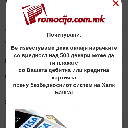
×
ОПИС
Почитувани,
kapa, kapi, капи, atlantis
Ве известуваме дека онлајн нарачките
со вредност над 500 денари може да
ДОПОЛНИТЕЛНИ ИНФОРМАЦИИ
ги плаќате
со Вашата дебитна или кредитна
ДОСТАВА
картичка
преку безбедносниот систем на Халк
Банка!
СЛИЧНИ ПРОИЗВОДИ
SALE