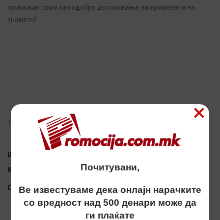
прикажан само за подобро доловување на примената на
знамето!
Alternative:
×
ДОСТАПНИ ПО НАРАЧКА:
НЕМА ИНФОРМАЦИИ
Шифра:
997581
Почитувани,
Категорија:
ПРОМО ПУЛТ, БАНЕР, ЗНАМЕ
Сподели
Ве известуваме дека онлајн нарачките
со вредност над 500 денари може да
ги плаќате