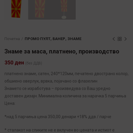
Почетна
ПРОМО ПУЛТ, БАНЕР, ЗНАМЕ
Знаме за маса, платнено, производство
350
ден
(без ДДВ)
платнено знаме, сатен, 240*120мм, печатено двострано колор,
обшиено оверлук, врвка, појачано со флазелин
Знамето се изработува – произведува со Ваш уредно
доставен дизајн. Минимална количина за нарачка 5 парчиња
Цена:
*над 5 парчиња цена 350,00 денари +18% ддв / парче
* сталакот на сликите не е вклучен во цената и истиот е