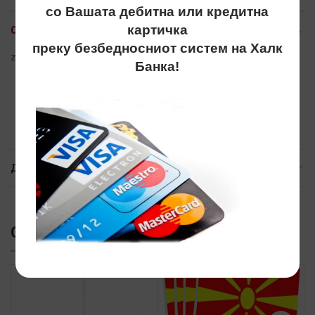
со Вашата дебитна или кредитна
картичка
ОПИС
преку безбедносниот систем на Халк
zname, znaminja, знамиња, знамиња
Банка!
ДОСТАВА
СЛИЧНИ ПРОИЗВОДИ