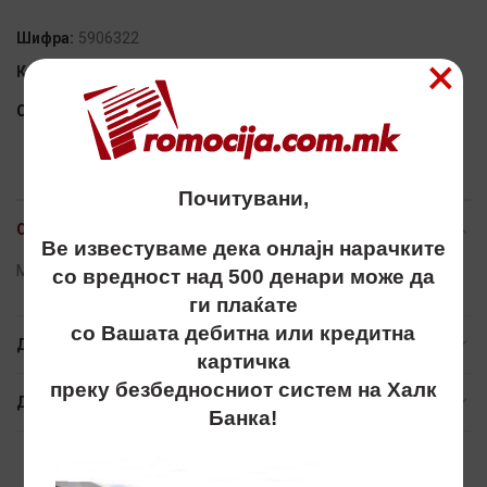
Шифра:
5906322
×
Категории:
#STAYSAFE
,
SALE
Сподели
Почитувани,
ОПИС
Ве известуваме дека онлајн нарачките
Maska, maski, маска, маски
со вредност над 500 денари може да
ги плаќате
со Вашата дебитна или кредитна
ДОПОЛНИТЕЛНИ ИНФОРМАЦИИ
картичка
преку безбедносниот систем на Халк
ДОСТАВА
Банка!