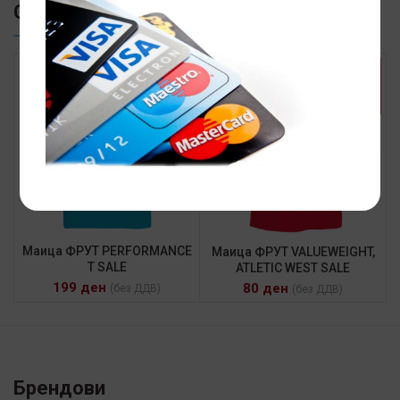
СЛИЧНИ ПРОИЗВОДИ
SALE
SALE
Маица ФРУТ PERFORMANCE
Маица ФРУТ VALUEWEIGHT,
T SALE
ATLETIC WEST SALE
199
ден
80
ден
(без ДДВ)
(без ДДВ)
Брендови