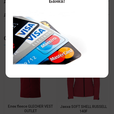
Банка!
ДОПОЛНИТЕЛНИ ИНФОРМАЦИИ
ДОСТАВА
СЛИЧНИ ПРОИЗВОДИ
Елек fleece GLECHER VEST
Јакна SOFT SHELL RUSSELL
OUTLET
140F