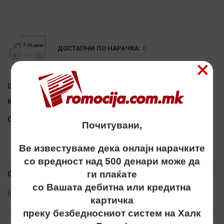
Alternative:
ДОСТАПНИ ПО НАРАЧКА:
0
×
Шифра:
5700711-S
Категорија:
ЈАКНИ И ЕЛЕЦИ
Сподели
Почитувани,
Ве известуваме дека онлајн нарачките
со вредност над 500 денари може да
ги плаќате
ОПИС
со Вашата дебитна или кредитна
Elek, eleci, елеци, unisex, explode, флис, полар, flis, polar
картичка
преку безбедносниот систем на Халк