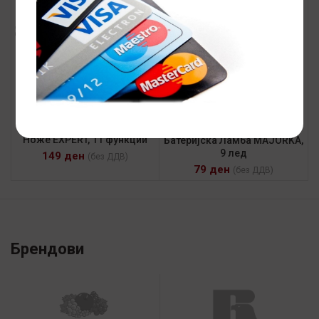
Ноже EXPERT, 11 функции
Батеријска Ламба MAJORKA,
9 лед
149
ден
(без ДДВ)
79
ден
(без ДДВ)
Брендови