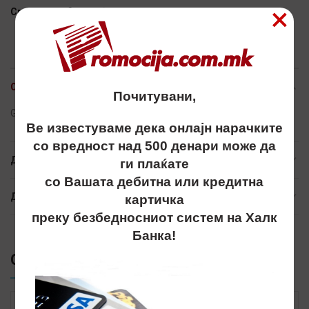
×
Сподели
ОПИС
Почитувани,
Grebalka, grebalki, гребалка, гребалки, promo best
Ве известуваме дека онлајн нарачките
со вредност над 500 денари може да
ДОПОЛНИТЕЛНИ ИНФОРМАЦИИ
ги плаќате
со Вашата дебитна или кредитна
ДОСТАВА
картичка
преку безбедносниот систем на Халк
Банка!
СЛИЧНИ ПРОИЗВОДИ