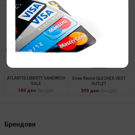
SALE
ATLANTIS LIBERTY SANDWICH
Елек fleece GLECHER VEST
SALE
OUTLET
180
ден
399
ден
(без ДДВ)
(без ДДВ)
Брендови