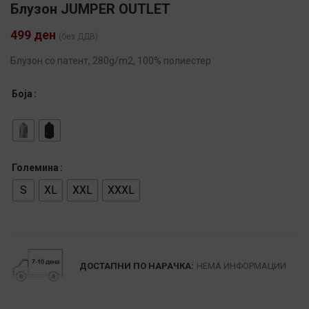
Блузон JUMPER OUTLET
499
ден
(без ДДВ)
Блузон со патент, 280g/m2, 100% полиестер
Боја
Големина
S
XL
XXL
XXXL
Alternative:
ДОСТАПНИ ПО НАРАЧКА:
НЕМА ИНФОРМАЦИИ