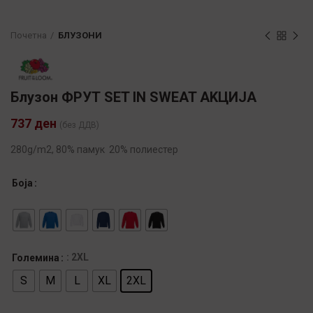
Почетна
БЛУЗОНИ
Блузон ФРУТ SET IN SWEAT AKЦИЈА
737
ден
(без ДДВ)
280g/m2, 80% памук 20% полиестер
Боја
: 2XL
Големина
S
M
L
XL
2XL
Alternative: