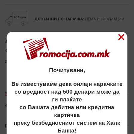
ДОСТАПНИ ПО НАРАЧКА:
НЕМА ИНФОРМАЦИИ
×
Шифра:
Недостапно
Категории:
АКЦИЈА
,
БЛУЗОНИ
Сподели
Почитувани,
Ве известуваме дека онлајн нарачките
со вредност над 500 денари може да
ОПИС
ги плаќате
Bluzon, bluzoni, блузон, блузони, unisex, fruit of the loom
со Вашата дебитна или кредитна
картичка
преку безбедносниот систем на Халк
ДОПОЛНИТЕЛНИ ИНФОРМАЦИИ
Банка!