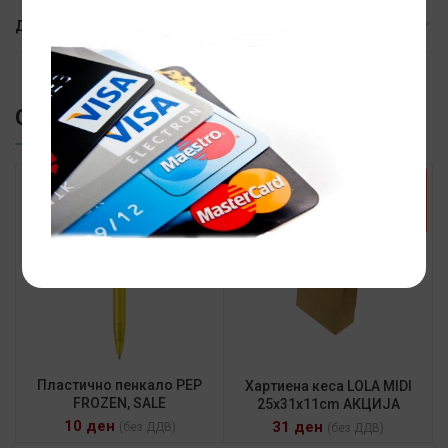
ДОСТАВА
СЛИЧНИ ПРОИЗВОДИ
АКЦИЈА
АКЦИЈА
Пластично пенкало PEP
Хартиена кеса LOLA MIDI
FROZEN, SALE
25x31x11cm АКЦИЈА
10
ден
31
ден
(без ДДВ)
(без ДДВ)