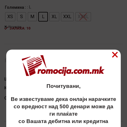
: L
Големина
XS
S
M
L
XL
XXL
XXXL
Исчисти
ЗАЛИХА: 10
Alternative:
×
ДОСТАПНИ ПО НАРАЧКА:
Шифра:
5203355-L
Почитувани,
Категорија:
БЛУЗОНИ
Сподели
Ве известуваме дека онлајн нарачките
со вредност над 500 денари може да
ги плаќате
со Вашата дебитна или кредитна