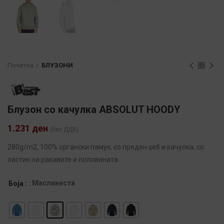
Почетна
БЛУЗОНИ
Блузон со качулка ABSOLUT HOODY
1.231
ден
(без ДДВ)
280g/m2, 100% органски памук, со преден џеб и качулка, со
ластик на ракавите и половината
: Маслинеста
Боја