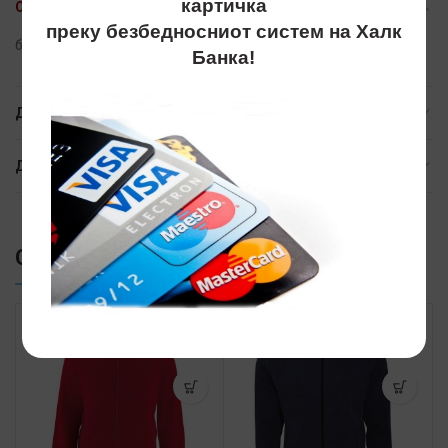
картичка
ОПИС
преку безбедносниот систем на Халк
блузони, bluzon, bluzon, promo best,kapuljaca,капуљача
Банка!
ДОПОЛНИТЕЛНИ ИНФОРМАЦИИ
ДОСТАВА
СЛИЧНИ ПРОИЗВОДИ