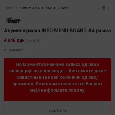
Почетна
ПРОМО ПУЛТ, БАНЕР, ЗНАМЕ
Алуминиумска INFO MENU BOARD A4 рамка
4.048
ден
(без ДДВ)
Алуминиум,
Во моментов немаме залиха од оваа
варијација на производот. Ако сакате да ве
известиме за нови количини од овој
производ, Ве молиме внесете го Вашиот
мејл на формата подолу.