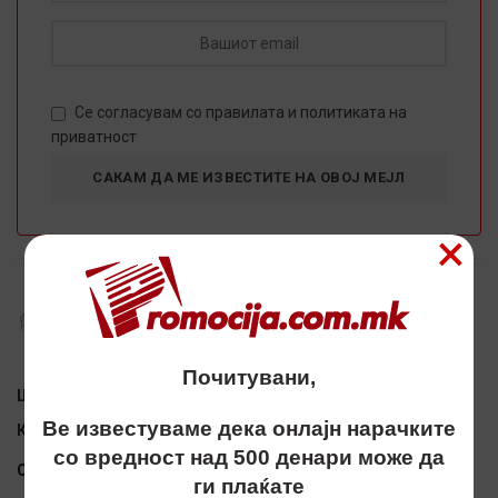
Се согласувам со
правилaта
и
политиката на
приватност
×
ДОСТАПНИ ПО НАРАЧКА:
НЕМА ИНФОРМАЦИИ
Почитувани,
Шифра:
3601880
Ве известуваме дека онлајн нарачките
Категорија:
ПРОМО ПУЛТ, БАНЕР, ЗНАМЕ
со вредност над 500 денари може да
Сподели
ги плаќате